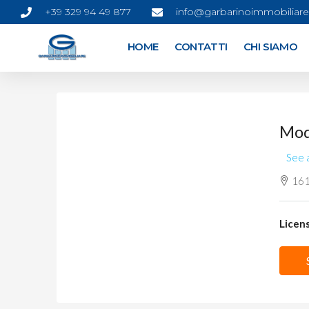
+39 329 94 49 877
info@garbarinoimmobiliare.
HOME
CONTATTI
CHI SIAMO
Mod
See a
1611
Licens