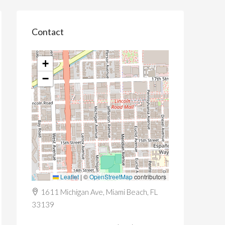
Contact
+
−
Leaflet
|
©
OpenStreetMap
contributors
1611 Michigan Ave, Miami Beach, FL
33139