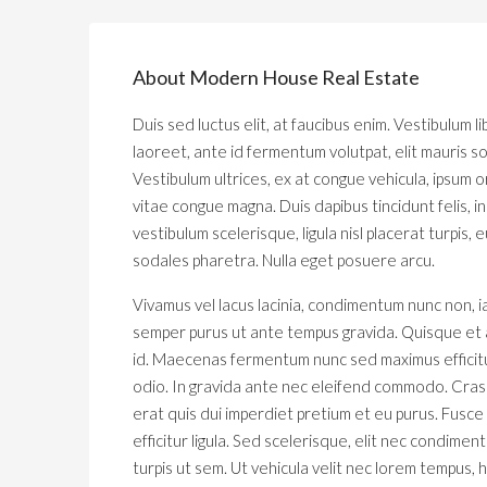
About Modern House Real Estate
Duis sed luctus elit, at faucibus enim. Vestibulum 
laoreet, ante id fermentum volutpat, elit mauris soll
Vestibulum ultrices, ex at congue vehicula, ipsum o
vitae congue magna. Duis dapibus tincidunt felis, 
vestibulum scelerisque, ligula nisl placerat turpis,
sodales pharetra. Nulla eget posuere arcu.
Vivamus vel lacus lacinia, condimentum nunc non, i
semper purus ut ante tempus gravida. Quisque et an
id. Maecenas fermentum nunc sed maximus efficitur
odio. In gravida ante nec eleifend commodo. Cras g
erat quis dui imperdiet pretium et eu purus. Fusce p
efficitur ligula. Sed scelerisque, elit nec condime
turpis ut sem. Ut vehicula velit nec lorem tempus, h