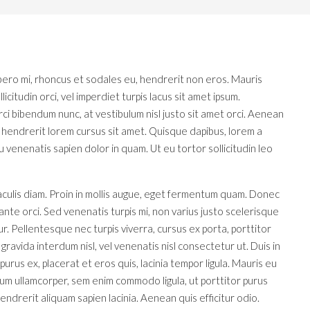
libero mi, rhoncus et sodales eu, hendrerit non eros. Mauris
icitudin orci, vel imperdiet turpis lacus sit amet ipsum.
rci bibendum nunc, at vestibulum nisl justo sit amet orci. Aenean
in hendrerit lorem cursus sit amet. Quisque dapibus, lorem a
 eu venenatis sapien dolor in quam. Ut eu tortor sollicitudin leo
aculis diam. Proin in mollis augue, eget fermentum quam. Donec
te orci. Sed venenatis turpis mi, non varius justo scelerisque
. Pellentesque nec turpis viverra, cursus ex porta, porttitor
ravida interdum nisl, vel venenatis nisl consectetur ut. Duis in
urus ex, placerat et eros quis, lacinia tempor ligula. Mauris eu
ntum ullamcorper, sem enim commodo ligula, ut porttitor purus
endrerit aliquam sapien lacinia. Aenean quis efficitur odio.