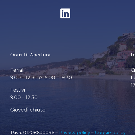
Orari Di Apertura
I
Feriali
C
9.00 – 12.30 e 15.00 – 19.30
L
1
Festivi
9.00 – 12.30
Giovedì chiuso
P.iva: 01208600096 –
Privacy policy
–
Cookie policy