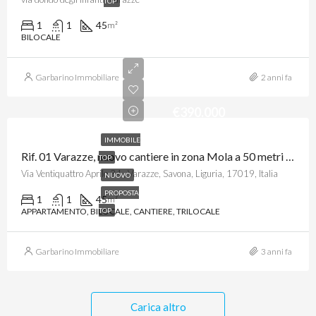
TOP
1
1
45
m²
BILOCALE
Garbarino Immobiliare
2 anni fa
€390.000
IMMOBILE
Rif. 01 Varazze, nuovo cantiere in zona Mola a 50 metri dal mare, prestigiosi appartamenti vista mare
TOP
Via Ventiquattro Aprile 34 , Varazze, Savona, Liguria, 17019, Italia
NUOVO
PROPOSTA
1
1
45
m²
APPARTAMENTO, BILOCALE, CANTIERE, TRILOCALE
TOP
Garbarino Immobiliare
3 anni fa
Carica altro