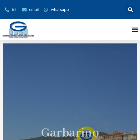
tel.
email
whatsapp
Garbarino
Immobiliare
a Varazze