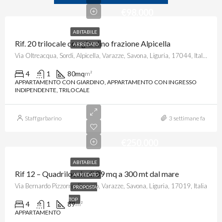
€98.000
ABITABILE
Rif. 20 trilocale con giardino frazione Alpicella
ARREDATO
Via Oltreacqua, Sordi, Alpicella, Varazze, Savona, Liguria, 17044, Italia
4
1
80mq
m²
APPARTAMENTO CON GIARDINO, APPARTAMENTO CON INGRESSO
INDIPENDENTE, TRILOCALE
Staffgarbarino
3 settimane fa
€250.000
ABITABILE
Rif 12 – Quadrilocale di 89 mq a 300 mt dal mare
ARREDATO
Via Bernardo Pizzorno, Parasio, Varazze, Savona, Liguria, 17019, Italia
PROPOSTA
TOP
4
1
89
m²
APPARTAMENTO