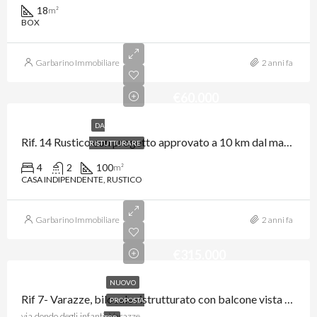
18
m²
BOX
Garbarino Immobiliare
2 anni fa
€60.000
DA
Rif. 14 Rustico con progetto approvato a 10 km dal mare, entroterra di Varazze.
RISTUTTURARE
4
2
100
m²
CASA INDIPENDENTE, RUSTICO
Garbarino Immobiliare
2 anni fa
€315.000
NUOVO
Rif 7- Varazze, bilocale ristrutturato con balcone vista mare
PROPOSTA
via dondo degli infanti, Varazze