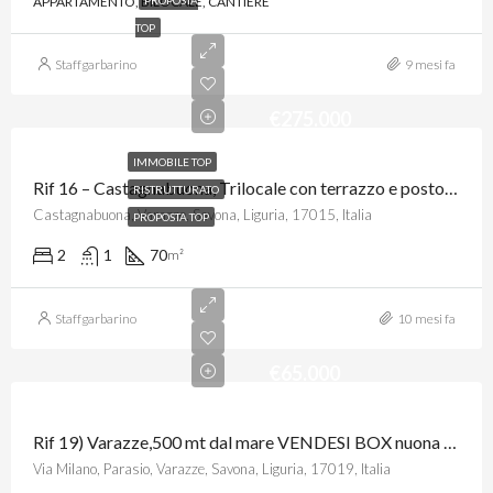
APPARTAMENTO, BILOCALE, CANTIERE
TOP
Staffgarbarino
9 mesi fa
€275.000
IMMOBILE TOP
Rif 16 – Castagnabuona, Trilocale con terrazzo e posto auto, VISTA MARE
RISTRUTTURATO
Castagnabuona, Varazze, Savona, Liguria, 17015, Italia
PROPOSTA TOP
2
1
70
m²
Staffgarbarino
10 mesi fa
€65.000
Rif 19) Varazze,500 mt dal mare VENDESI BOX nuona realizzazione
Via Milano, Parasio, Varazze, Savona, Liguria, 17019, Italia