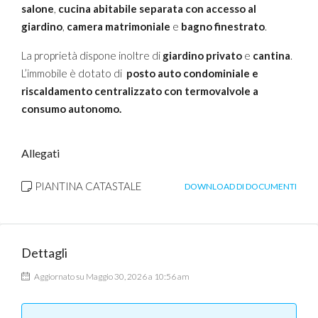
salone
,
cucina abitabile separata con accesso al
giardino
,
camera matrimoniale
e
bagno finestrato
.
La proprietà dispone inoltre di
giardino privato
e
cantina
.
L’immobile è dotato di
posto auto condominiale e
riscaldamento centralizzato con termovalvole a
consumo autonomo.
Allegati
PIANTINA CATASTALE
DOWNLOAD DI DOCUMENTI
Dettagli
Aggiornato su Maggio 30, 2026 a 10:56 am