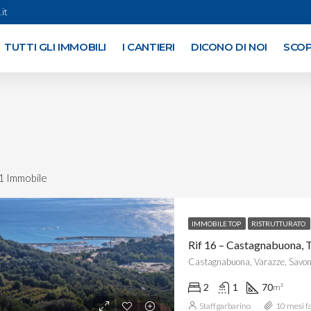
it
TUTTI GLI IMMOBILI
I CANTIERI
DICONO DI NOI
SCOP
1 Immobile
IMMOBILE TOP
RISTRUTTURATO
Castagnabuona, Varazze, Savona,
2
1
70
m²
Staffgarbarino
10 mesi f