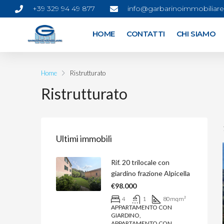
+39 329 94 49 877
info@garbarinoimmobiliare.
HOME
CONTATTI
CHI SIAMO
Home
Ristrutturato
Ristrutturato
Ultimi immobili
Rif. 20 trilocale con
giardino frazione Alpicella
€98.000
4
1
80mq
m²
APPARTAMENTO CON
GIARDINO,
APPARTAMENTO CON