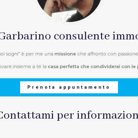
Garbarino consulente immo
tuoi sogni” è per me una
missione
che affronto con passione
ovare insieme a te la
casa perfetta che condividerai con le
Prenota appuntamento
Contattami per informazion