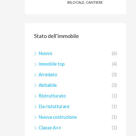
BILOCALE, CANTIERE
Stato dell’immobile
Nuovo
(6)
Immobile top
(4)
Arredato
(3)
Abitabile
(3)
Ristrutturato
(1)
Da ristutturare
(1)
Nuova costruzione
(1)
Classe A++
(1)