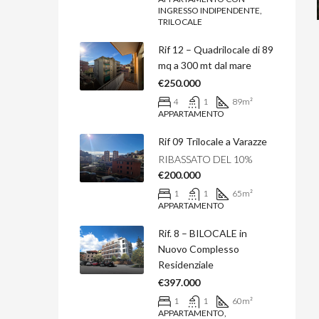
INGRESSO INDIPENDENTE,
TRILOCALE
Rif 12 – Quadrilocale di 89
mq a 300 mt dal mare
€250.000
4
1
89
m²
APPARTAMENTO
Rif 09 Trilocale a Varazze
RIBASSATO DEL 10%
€200.000
1
1
65
m²
APPARTAMENTO
Rif. 8 – BILOCALE in
Nuovo Complesso
Residenziale
€397.000
1
1
60
m²
APPARTAMENTO,