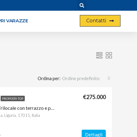
Contatti
RI VARAZZE
Ordina per:
Ordine predefinito
€275.000
PROPOSTA TOP
Rif 16 – Castagnabuona, Trilocale con terrazzo e posto auto, VISTA MARE
 Liguria, 17015, Italia
Dettagli
a