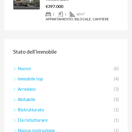
€397.000
1
1
60
m²
APPARTAMENTO, BILOCALE, CANTIERE
Stato dell’immobile
Nuovo
(6)
Immobile top
(4)
Arredato
(3)
Abitabile
(3)
Ristrutturato
(1)
Da ristutturare
(1)
Nuova costruzione
(1)