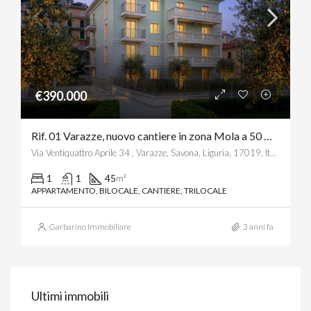
€390.000
Rif. 01 Varazze, nuovo cantiere in zona Mola a 50 metri dal mare, prestigiosi appartamenti vista mare
Via Ventiquattro Aprile 34 , Varazze, Savona, Liguria, 17019, Italia
1
1
45
m²
APPARTAMENTO, BILOCALE, CANTIERE, TRILOCALE
Garbarino Immobiliare
3 anni fa
Ultimi immobili