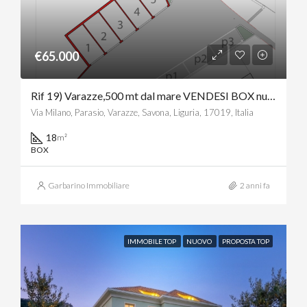
€65.000
Rif 19) Varazze,500 mt dal mare VENDESI BOX nuona realizzazione
Via Milano, Parasio, Varazze, Savona, Liguria, 17019, Italia
18
m²
BOX
Garbarino Immobiliare
2 anni fa
IMMOBILE TOP
NUOVO
PROPOSTA TOP