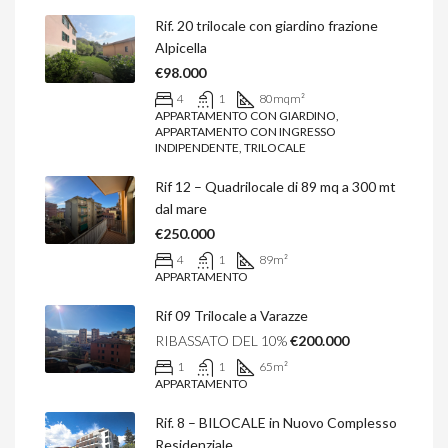
Rif. 20 trilocale con giardino frazione
Alpicella
€98.000
4
1
80mq
m²
APPARTAMENTO CON GIARDINO,
APPARTAMENTO CON INGRESSO
INDIPENDENTE, TRILOCALE
Rif 12 – Quadrilocale di 89 mq a 300 mt
dal mare
€250.000
4
1
89
m²
APPARTAMENTO
Rif 09 Trilocale a Varazze
RIBASSATO DEL 10%
€200.000
1
1
65
m²
APPARTAMENTO
Rif. 8 – BILOCALE in Nuovo Complesso
Residenziale