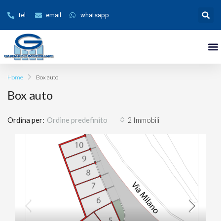
tel.
email
whatsapp
Home
Box auto
Box auto
Ordina per:
2 Immobili
Ordine predefinito