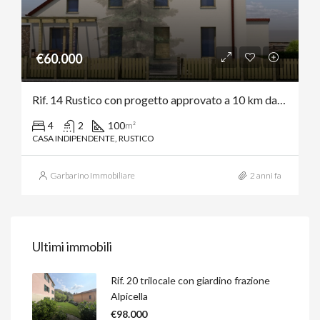
€60.000
Rif. 14 Rustico con progetto approvato a 10 km dal mare, entroterra di Varazze.
4
2
100
m²
CASA INDIPENDENTE, RUSTICO
Garbarino Immobiliare
2 anni fa
Ultimi immobili
Rif. 20 trilocale con giardino frazione
Alpicella
€98.000