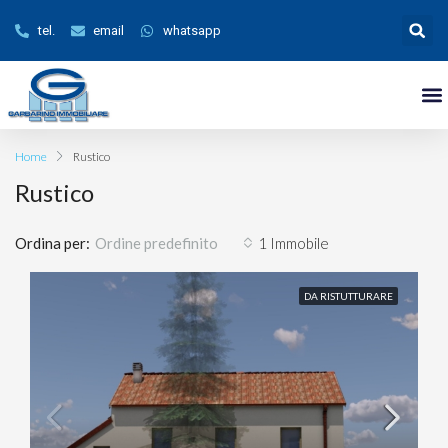
tel.
email
whatsapp
Home
Rustico
Rustico
Ordina per:
1 Immobile
Ordine predefinito
DA RISTUTTURARE