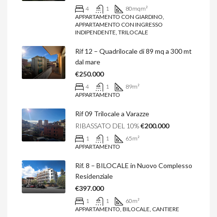
4
1
80mq
m²
APPARTAMENTO CON GIARDINO,
APPARTAMENTO CON INGRESSO
INDIPENDENTE, TRILOCALE
Rif 12 – Quadrilocale di 89 mq a 300 mt
dal mare
€250.000
4
1
89
m²
APPARTAMENTO
Rif 09 Trilocale a Varazze
RIBASSATO DEL 10%
€200.000
1
1
65
m²
APPARTAMENTO
Rif. 8 – BILOCALE in Nuovo Complesso
Residenziale
€397.000
1
1
60
m²
APPARTAMENTO, BILOCALE, CANTIERE