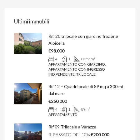
Ultimi immobili
Rif. 20 trilocale con giardino frazione
Alpicella
€98.000
4
1
80mq
m²
APPARTAMENTO CON GIARDINO,
APPARTAMENTO CON INGRESSO
INDIPENDENTE, TRILOCALE
Rif 12 – Quadrilocale di 89 mq a 300 mt
dal mare
€250.000
4
1
89
m²
APPARTAMENTO
Rif 09 Trilocale a Varazze
RIBASSATO DEL 10%
€200.000