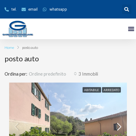
tel.
email
whatsapp
Home
posto auto
posto auto
Ordina per:
3 Immobili
Ordine predefinito
ABITABILE
ARREDATO