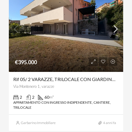
€395.000
Rif 05/ 2 VARAZZE, TRILOCALE CON GIARDINO A 350 METRI DAL MARE
Via Montenero 1, varazze
2
2
60
m²
APPARTAMENTO CON INGRESSO INDIPENDENTE, CANTIERE,
TRILOCALE
Garbarino Immobiliare
4 anni fa