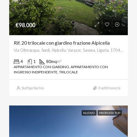
€98.000
Rif. 20 trilocale con giardino frazione Alpicella
Via Oltreacqua, Sordi, Alpicella, Varazze, Savona, Liguria, 17044, Italia
4
1
80mq
m²
APPARTAMENTO CON GIARDINO, APPARTAMENTO CON
INGRESSO INDIPENDENTE, TRILOCALE
Staffgarbarino
3 settimane fa
NUOVO
PROPOSTA TOP