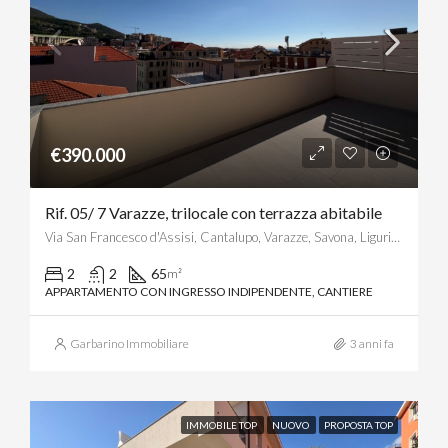
€390.000
Rif. 05/ 7 Varazze, trilocale con terrazza abitabile
Via San Francesco d'Assisi, Cantalupo, Varazze, Savona, Liguria, 17019, Italia
2
2
65
m²
APPARTAMENTO CON INGRESSO INDIPENDENTE, CANTIERE
Garbarino Immobiliare
3 anni fa
IMMOBILE TOP
NUOVO
PROPOSTA TOP