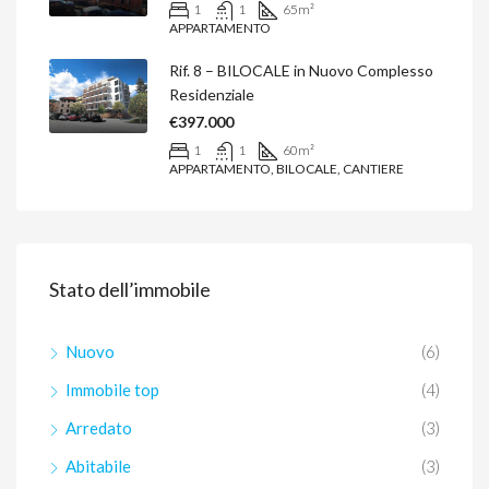
1
1
65
m²
APPARTAMENTO
Rif. 8 – BILOCALE in Nuovo Complesso
Residenziale
€397.000
1
1
60
m²
APPARTAMENTO, BILOCALE, CANTIERE
Stato dell’immobile
Nuovo
(6)
Immobile top
(4)
Arredato
(3)
Abitabile
(3)