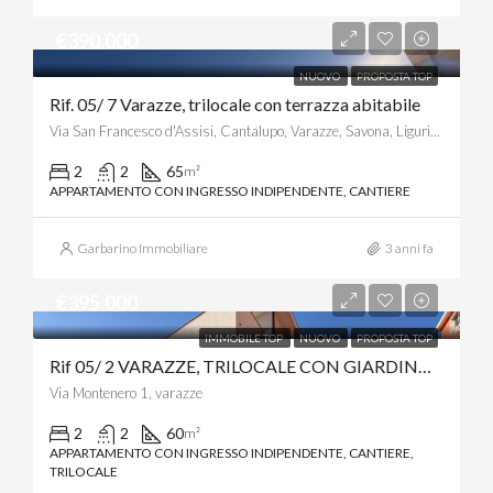
€390.000
NUOVO
PROPOSTA TOP
Rif. 05/ 7 Varazze, trilocale con terrazza abitabile
Via San Francesco d'Assisi, Cantalupo, Varazze, Savona, Liguria, 17019, Italia
2
2
65
m²
APPARTAMENTO CON INGRESSO INDIPENDENTE, CANTIERE
Garbarino Immobiliare
3 anni fa
€395.000
IMMOBILE TOP
NUOVO
PROPOSTA TOP
Rif 05/ 2 VARAZZE, TRILOCALE CON GIARDINO A 350 METRI DAL MARE
Via Montenero 1, varazze
2
2
60
m²
APPARTAMENTO CON INGRESSO INDIPENDENTE, CANTIERE,
TRILOCALE