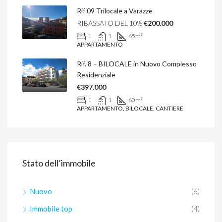
Rif 09 Trilocale a Varazze
RIBASSATO DEL 10%
€200.000
1
1
65
m²
APPARTAMENTO
Rif. 8 – BILOCALE in Nuovo Complesso
Residenziale
€397.000
1
1
60
m²
APPARTAMENTO, BILOCALE, CANTIERE
Stato dell’immobile
Nuovo
(6)
Immobile top
(4)