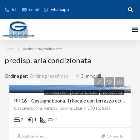
tel.
email
whatsapp
Home
predisp. aria condizionata
predisp. aria condizionata
Ordina per:
3 Immobili
Ordine predefinito
€275.000
IMMOBILE TOP
RISTRUTTURATO
PROPOSTA TOP
Rif 16 – Castagnabuona, Trilocale con terrazzo e posto auto, VISTA MARE
Castagnabuona, Varazze, Savona, Liguria, 17015, Italia
2
1
70
m²
Staffgarbarino
10 mesi fa