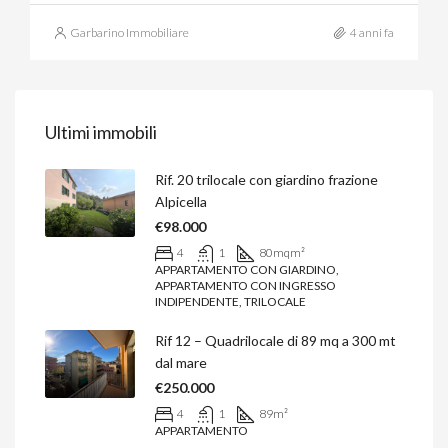
Garbarino Immobiliare
4 anni fa
Ultimi immobili
Rif. 20 trilocale con giardino frazione
Alpicella
€98.000
4
1
80mq
m²
APPARTAMENTO CON GIARDINO,
APPARTAMENTO CON INGRESSO
INDIPENDENTE, TRILOCALE
Rif 12 – Quadrilocale di 89 mq a 300 mt
dal mare
€250.000
4
1
89
m²
APPARTAMENTO