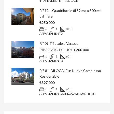
INDIPENDENTE, TRILOCALE
Rif 12 – Quadrilocale di 89 mq a 300 mt
dal mare
€250.000
4
1
89
m²
APPARTAMENTO
Rif 09 Trilocale a Varazze
RIBASSATO DEL 10%
€200.000
1
1
65
m²
APPARTAMENTO
Rif. 8 – BILOCALE in Nuovo Complesso
Residenziale
€397.000
1
1
60
m²
APPARTAMENTO, BILOCALE, CANTIERE