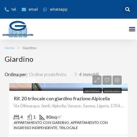
tel.
email
whatsapp
Home
Giardino
Giardino
Ordina per:
4 Immobili
Ordine predefinito
€98.000
ABITABILE
ARREDATO
Rif. 20 trilocale con giardino frazione Alpicella
Via Oltreacqua, Sordi, Alpicella, Varazze, Savona, Liguria, 17044, Italia
4
1
80mq
m²
APPARTAMENTO CON GIARDINO, APPARTAMENTO CON
INGRESSO INDIPENDENTE, TRILOCALE