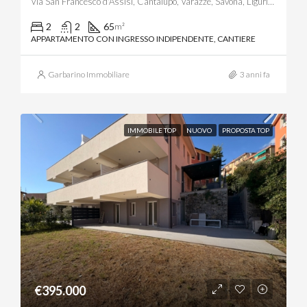
Via San Francesco d'Assisi, Cantalupo, Varazze, Savona, Liguria, 17019, Italia
2
2
65
m²
APPARTAMENTO CON INGRESSO INDIPENDENTE, CANTIERE
Garbarino Immobiliare
3 anni fa
IMMOBILE TOP
NUOVO
PROPOSTA TOP
€395.000