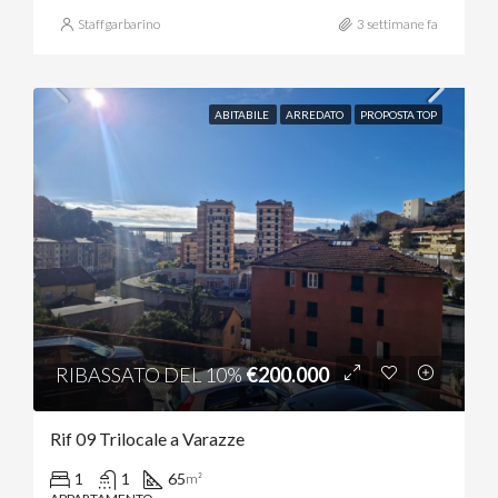
Staffgarbarino
3 settimane fa
ABITABILE
ARREDATO
PROPOSTA TOP
RIBASSATO DEL 10%
€200.000
Rif 09 Trilocale a Varazze
1
1
65
m²