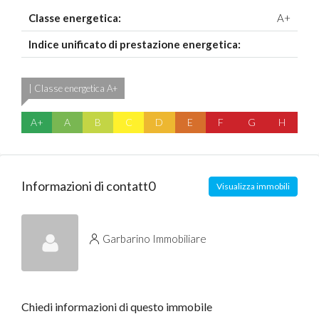
Classe energetica:
A+
Indice unificato di prestazione energetica:
| Classe energetica A+
A+
A
B
C
D
E
F
G
H
Informazioni di contatt0
Visualizza immobili
Garbarino Immobiliare
Chiedi informazioni di questo immobile