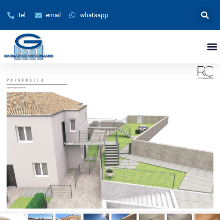
tel.
email
whatsapp